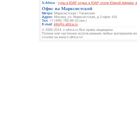
S-Africa
-
туры в ЮАР, отдых в ЮАР, отели Южной Африки, 
Офис на Марксистской
Метро
: Марксистская / Таганская
Адрес
: Москва, ул. Марксистская, д 3 офис 416
Тел
: +7 (495) 785-88-10 (мн.)
E-mail
:
info@s-africa.ru
© 2005-2014, s-africa.ru Все права защищены.
Полное или частичное использование любых материалов во
ссылке на www.s-africa.ru!