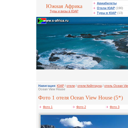
Авиабилеты
Южная Африка
Отели ЮАР
(190)
Туры и визы в ЮАР
Туры в ЮАР
(13)
Навигация
:
ЮАР
/
отели
/
отели Кейптауна
/
отель Ocean Vi
Ocean View House
Фото 1 отеля Ocean View House (5*)
Фото 1
Фото 2
Фото 3