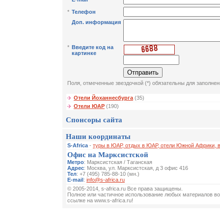
*
Телефон
Доп. информация
*
Введите код на
картинке
Поля, отмеченные звездочкой (*) обязательны для заполнен
Отели Йоханнесбурга
(35)
Отели ЮАР
(190)
Спонсоры сайта
Наши координаты
S-Africa
-
туры в ЮАР, отдых в ЮАР, отели Южной Африки, 
Офис на Марксистской
Метро
: Марксистская / Таганская
Адрес
: Москва, ул. Марксистская, д 3 офис 416
Тел
: +7 (495) 785-88-10 (мн.)
E-mail
:
info@s-africa.ru
© 2005-2014, s-africa.ru Все права защищены.
Полное или частичное использование любых материалов во
ссылке на www.s-africa.ru!