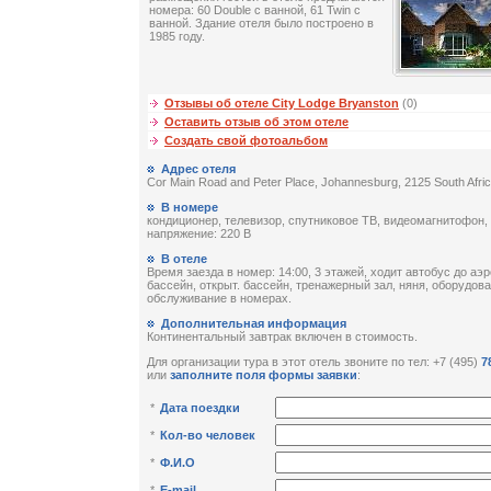
номера: 60 Double с ванной, 61 Twin с
ванной. Здание отеля было построено в
1985 году.
Отзывы об отеле City Lodge Bryanston
(0)
Оставить отзыв об этом отеле
Создать свой фотоальбом
Адрес отеля
Cor Main Road and Peter Place, Johannesburg, 2125 South Afri
В номере
кондиционер, телевизор, спутниковое ТВ, видеомагнитофон,
напряжение: 220 В
В отеле
Время заезда в номер: 14:00, 3 этажей, ходит автобус до аэр
бассейн, открыт. бассейн, тренажерный зал, няня, оборудов
обслуживание в номерах.
Дополнительная информация
Континентальный завтрак включен в стоимость.
Для организации тура в этот отель звоните по тел: +7 (495)
7
или
заполните поля формы заявки
:
*
Дата поездки
*
Кол-во человек
*
Ф.И.О
*
E-mail