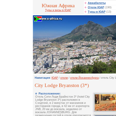
Авиабилеты
Южная Африка
Отели ЮАР
(190)
Туры и визы в ЮАР
Туры в ЮАР
(13)
Навигация
:
ЮАР
/
отели
/
отели Йоханнесбурга
/ отель City
City Lodge Bryanston (3*)
Расположение:
Отель Сити Лодж Брайнстон 3* (hotel City
Lodge Bryanston 3*) расположен в
Сэндтоне, в 2 минутах от магазинов и
ресторанов города, в 42 км от аэропорта
JNB, 20 км до вокзала, недалеко от
вокзала JOHANNESBURG. Для
размещения гостей в отеле предлагаются