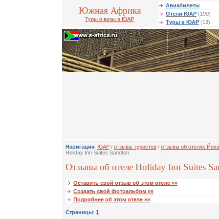
Авиабилеты
Южная Африка
Отели ЮАР
(190)
Туры и визы в ЮАР
Туры в ЮАР
(13)
Навигация
:
ЮАР
/
отзывы туристов
/
отзывы об отелях Йох
Holiday Inn Suites Sandton
Отзывы об отеле Holiday Inn Suites Sa
Оставить свой отзыв об этом отеле »»
Создать свой фотоальбом »»
Подробнее об этом отеле »»
Страницы
:
1