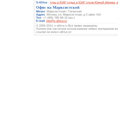
S-Africa
-
туры в ЮАР, отдых в ЮАР, отели Южной Африки, 
Офис на Марксистской
Метро
: Марксистская / Таганская
Адрес
: Москва, ул. Марксистская, д 3 офис 416
Тел
: +7 (495) 785-88-10 (мн.)
E-mail
:
info@s-africa.ru
© 2005-2014, s-africa.ru Все права защищены.
Полное или частичное использование любых материалов во
ссылке на www.s-africa.ru!